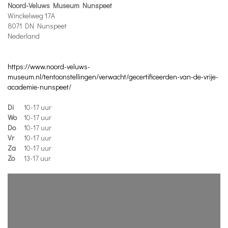
Noord-Veluws Museum Nunspeet
Winckelweg 17A
8071 DN Nunspeet
Nederland
https://www.noord-veluws-
museum.nl/tentoonstellingen/verwacht/gecertificeerden-van-de-vrije-
academie-nunspeet/
Di
10-17 uur
Wo
10-17 uur
Do
10-17 uur
Vr
10-17 uur
Za
10-17 uur
Zo
13-17 uur