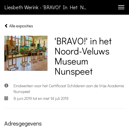
Liesbeth Werink - 'BRAVO!' In Het Noord-Veluws Museum Nunspeet
Togg
navi
Alle exposities
'BRAVO!' in het
Noord-Veluws
Museum
Nunspeet
Eindwerken voor het Certificaat Schilderen aan de Vrije Academie
Nunspeet
8 juni 2019 tot en met 14 juli 2019
Adresgegevens