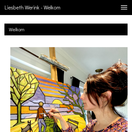
Liesbeth Werink - Welkom
Togg
navi
Welkom