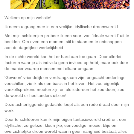
Welkom op mijn website!
Ik neem u graag mee in een vrolijke, idyllische droomwereld.
Met mijn schilderijen probeer ik een soort van 'ideale wereld' uit te
beelden. Om even een moment stil te staan en te ontsnappen
aan de dagelijkse werkelijkheid.
In de echte wereld kan het er hard aan toe gaan. Door allerlei
factoren waar je als individu geen invloed op hebt, maar ook door
de manier waarop mensen met elkaar omgaan.
'Gewoon' vriendelijk en verdraagzaam zijn, ongeacht onderlinge
verschillen, zie ik als een basis in het leven
. Het zou eigenlijk
vanzelfsprekend moeten zijn en als iedereen het zou doen, zou
de wereld er heel anders uitzien!
Deze achterliggende gedachte loopt als een rode draad door mijn
werk.
Door te schilderen kan ik mijn eigen fantasiewereld creëren:
e
en
idyllische, zorgeloze, kleurrijke, eenvoudige, mooie, blije en
overzichtelijke droomwereld waarin geen narigheid bestaat, alles