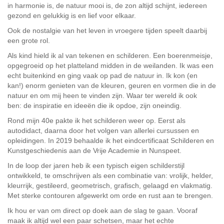
in harmonie is, de natuur mooi is, de zon altijd schijnt, iedereen
gezond en gelukkig is en lief voor elkaar.
Ook
de nostalgie van het leven in vroegere tijden speelt daarbij
een grote rol.
Als kind hield ik al van tekenen en schilderen. Een boerenmeisje,
opgegroeid op het platteland midden in de weilanden. Ik was een
echt buitenkind en ging vaak op pad de natuur in. Ik kon (en
kan!) enorm genieten van de kleuren, geuren en vormen die in de
natuur en om mij heen te vinden zijn. Waar ter wereld ik ook
ben: de inspiratie en ideeën die ik opdoe, zijn oneindig.
Rond mijn 40e pakte ik het schilderen weer op. Eerst als
autodidact, daarna door het volgen van allerlei cursussen en
opleidingen. In 2019 behaalde ik het eindcertificaat Schilderen en
Kunstgeschiedenis aan de Vrije Academie in Nunspeet.
In de loop der jaren heb ik een typisch eigen schilderstijl
ontwikkeld, te omschrijven als een combinatie van: vrolijk, helder,
kleurrijk, gestileerd, geometrisch, grafisch, gelaagd en vlakmatig.
Met sterke contouren afgewerkt om orde en rust aan te brengen.
Ik hou er van om direct op doek aan de slag te gaan. Vooraf
maak ik altijd wel een paar schetsen, maar het echte