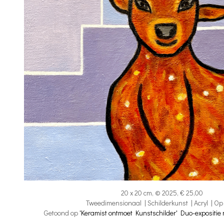
20 x 20 cm, © 2025, € 25,00
Tweedimensionaal | Schilderkunst | Acryl | Op
Getoond op
'Keramist ontmoet Kunstschilder' Duo-expositie 