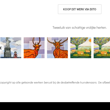
KOOP DIT WERK VIA EXTO
Tweeluik van schattige vrolijke herten.
 copyright op alle getoonde werken berust bij de desbetreffende kunstenaars. De afb