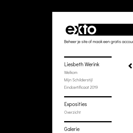
Beheer je site
of
maak een gratis accou
Liesbeth Werink
Welkom
Mijn Schilderstijl
Eindcertificaat 2019
Exposities
Overzicht
Galerie