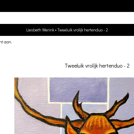
Liesbeth Werink
Tweeluik vrolijk hertenduo - 2
nt aan
.
Tweeluik vrolijk hertenduo - 2