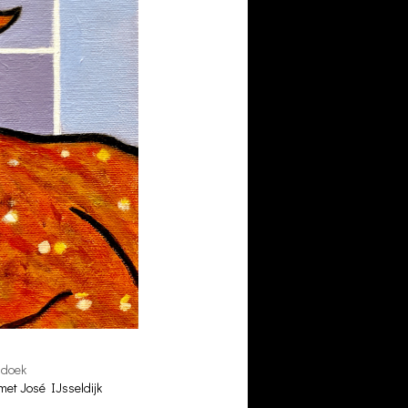
 doek
met José IJsseldijk