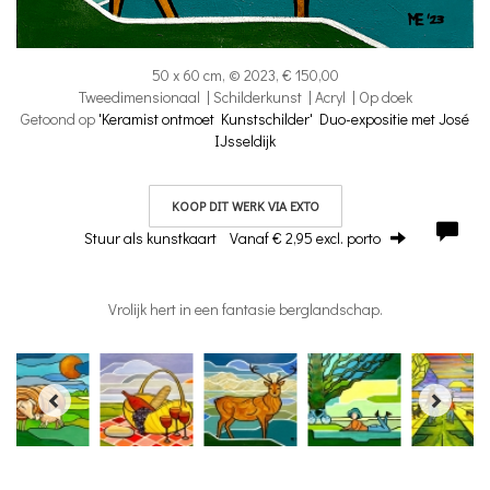
50 x 60 cm, © 2023, € 150,00
Tweedimensionaal | Schilderkunst | Acryl | Op doek
Getoond op
'Keramist ontmoet Kunstschilder' Duo-expositie met José
IJsseldijk
KOOP DIT WERK VIA EXTO
Stuur als kunstkaart
Vanaf € 2,95 excl. porto
Vrolijk hert in een fantasie berglandschap.