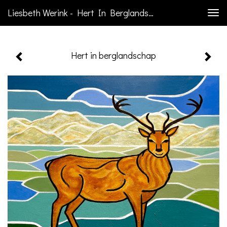
Liesbeth Werink - Hert In Berglandschap
Togg
navi
Hert in berglandschap