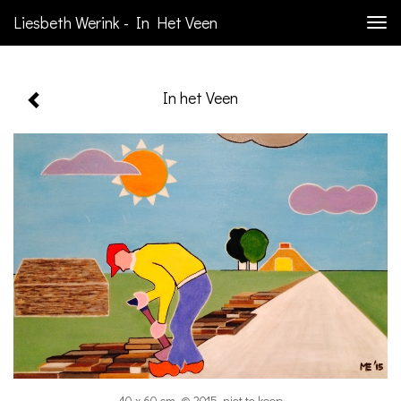
Liesbeth Werink - In Het Veen
Togg
navi
In het Veen
40 x 60 cm, © 2015, niet te koop