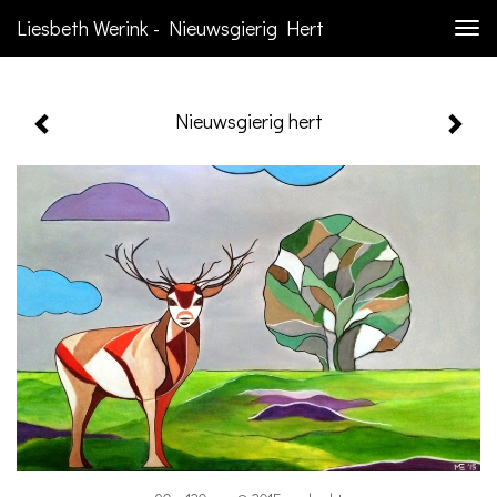
Liesbeth Werink - Nieuwsgierig Hert
Togg
navi
Nieuwsgierig hert