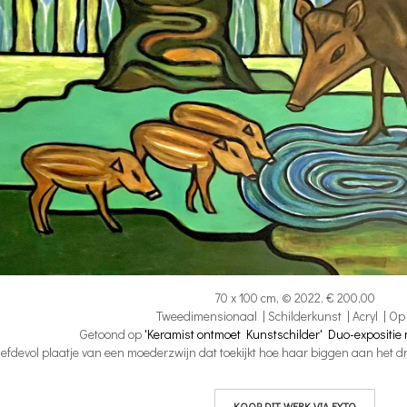
70 x 100 cm, © 2022, € 200,00
Tweedimensionaal | Schilderkunst | Acryl | Op
Getoond op
'Keramist ontmoet Kunstschilder' Duo-expositie 
iefdevol plaatje van een moederzwijn dat toekijkt hoe haar biggen aan het dri
KOOP DIT WERK VIA EXTO