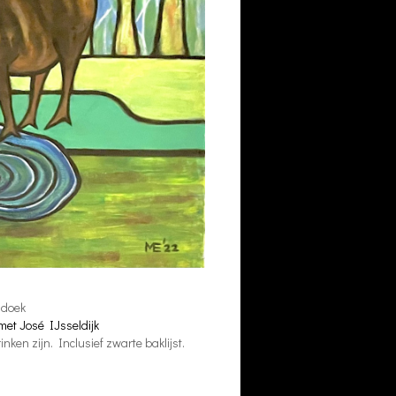
 doek
met José IJsseldijk
nken zijn. Inclusief zwarte baklijst.