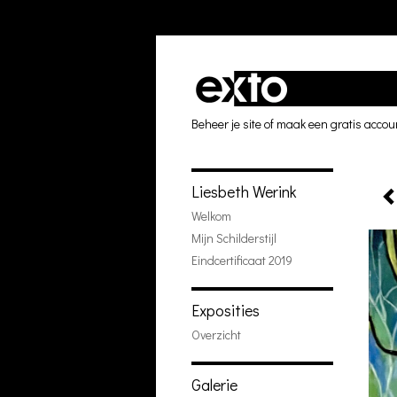
Beheer je site
of
maak een gratis accou
Liesbeth Werink
Welkom
Mijn Schilderstijl
Eindcertificaat 2019
Exposities
Overzicht
Galerie